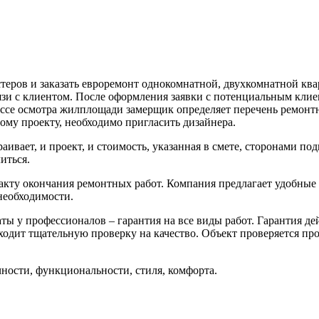
еров и заказать евроремонт однокомнатной, двухкомнатной ква
вязи с клиентом. После оформления заявки с потенциальным кли
ссе осмотра жилплощади замерщик определяет перечень ремонтны
му проекту, необходимо пригласить дизайнера.
раивает, и проект, и стоимость, указанная в смете, сторонами п
иться.
акту окончания ремонтных работ. Компания предлагает удобные 
 необходимости.
ты у профессионалов – гарантия на все виды работ. Гарантия дей
одит тщательную проверку на качество. Объект проверяется про
ности, функциональности, стиля, комфорта.