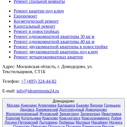
Ремонт спальной комнаты
Ремонт квартир под ключ
Евроремонт
Косметический ремонт
Капитальный ремонт
Ремонт в новостройках
Ремонт однокомнатной квартиры 30 кв м
Ремонт однокомнатной квартиры 40 кв м
Ремонт двухкомнатной квартиры в новостройке
Ремонт двухкомнатной квартиры под ключ
Ремонт четырехкомнатных квартир
Адрес:
Московская область, г. Домодедово, ул.
Текстильщиков, СТ1Б
Телефон:
+7 (495) 324-44-82
E-mail:
info@idearemonta24.ru
Домодедово
Москва
Анискино
Апрелевка
Балашиха
Быково
Видное
Голицыно
Дедовск
Дзержинский
Долгопрудный
Домодедово
Железнодорожный
Жуковский
Звенигород
Зеленоград
Ивантеевка
Королев
Котельники
Красково
Красногорск
Краснознаменск
Лобня
Лосино-Петровский
Лыткарино
Люберцы
Мытищи
Нахабино
Ногинск
Одинцово
Пирогово
Подольск
Пушкино
Раменское
Реутов