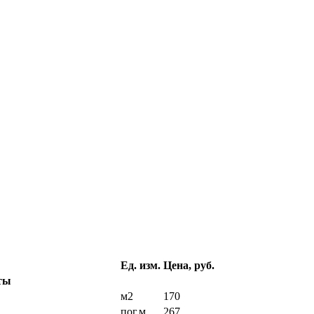
Ед. изм.
Цена, руб.
ты
м2
170
пог.м
267